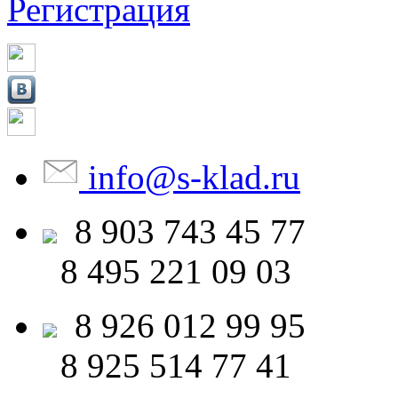
Регистрация
info
@
s-klad.ru
8 903
743 45 77
8 495
221 09 03
8 926
012 99 95
8 925
514 77 41