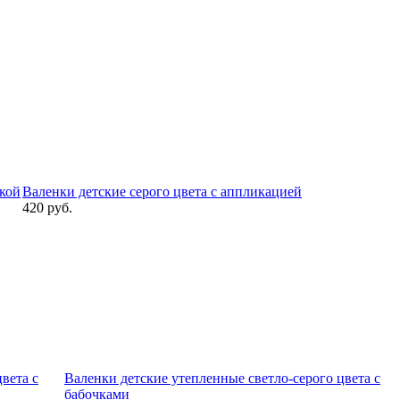
вкой
Валенки детские серого цвета с аппликацией
420 руб.
вета с
Валенки детские утепленные светло-серого цвета с
бабочками