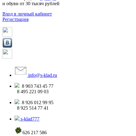
и обуви от 30 тысяч рублей
Вход в личный кабинет
Регистрация
info
@
s-klad.ru
8 903
743 45 77
8 495
221 09 03
8 926
012 99 95
8 925
514 77 41
s-klad777
626 217 586