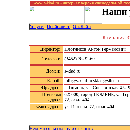
www.s-klad.ru
- интернет версия еженедельной газ
Наши 
Услуги
|
Прайс-лист
|
Он-Лайн
Компания:
О
Директор:
Плотников Антон Германович
Телефон:
(3452) 78-32-60
Домен:
s-klad.ru
E-mail:
info@s-klad.ru sklad@sibtel.ru
Юр.адрес:
г. Тюмень, ул. Сосьвинская 47-1
Почтовый
625000, город ТЮМЕНЬ, ул. Гер
адрес:
72, офис 404
Факт. адрес:
ул. Герцена. 72, офис 404
Вернуться на главную страницу
|