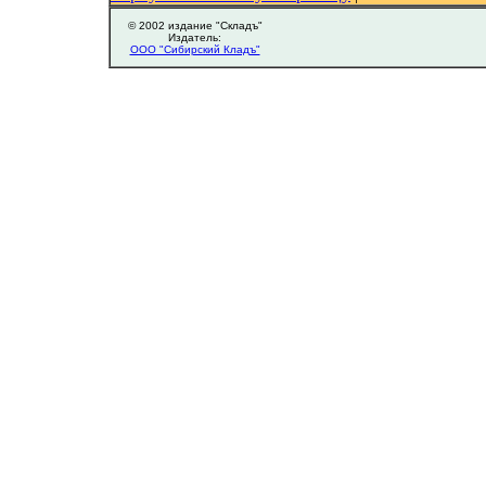
© 2002 издание "Складъ"
Издатель:
ООО "Сибирский Кладъ"