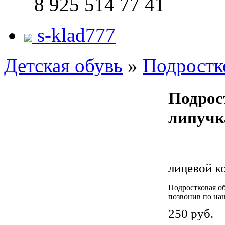
8 925
514 77 41
s-klad777
Детская обувь
»
Подростк
Подрос
липучк
лицевой к
Подростковая об
позвонив по на
250 руб.