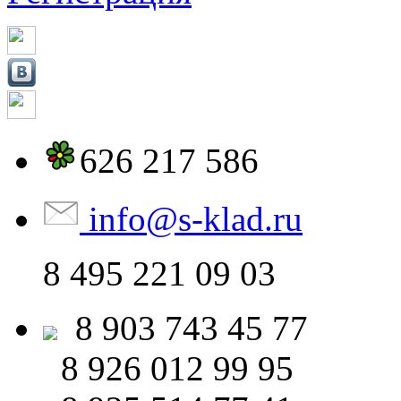
626 217 586
info
@
s-klad.ru
8 495
221 09 03
8 903
743 45 77
8 926
012 99 95